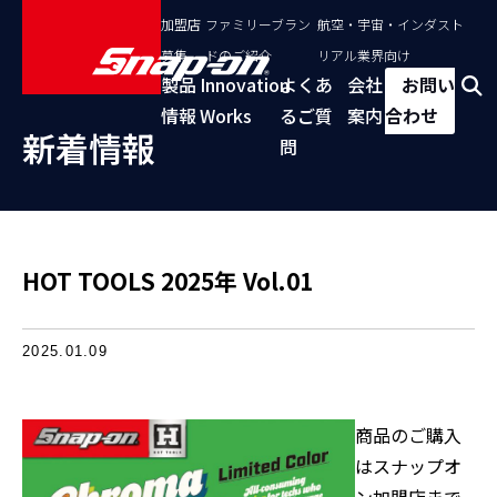
加盟店
ファミリーブラン
航空・宇宙・インダスト
募集
ドのご紹介
リアル業界向け
製品
Innovation
よくあ
会社
お問い
情報
Works
るご質
案内
合わせ
新着情報
問
HOT TOOLS 2025年 Vol.01
2025.01.09
商品のご購入
はスナップオ