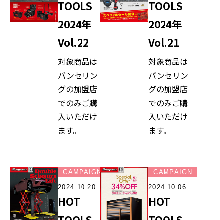
TOOLS
TOOLS
2024年
2024年
Vol.22
Vol.21
対象商品は
対象商品は
バンセリン
バンセリン
グの加盟店
グの加盟店
でのみご購
でのみご購
入いただけ
入いただけ
ます。
ます。
CAMPAIGN
CAMPAIGN
2024.10.20
2024.10.06
HOT
HOT
TOOLS
TOOLS