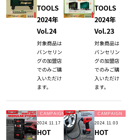
TOOLS
TOOLS
2024年
2024年
Vol.24
Vol.23
対象商品は
対象商品は
バンセリン
バンセリン
グの加盟店
グの加盟店
でのみご購
でのみご購
入いただけ
入いただけ
ます。
ます。
CAMPAIGN
CAMPAIGN
2024.11.17
2024.11.03
HOT
HOT