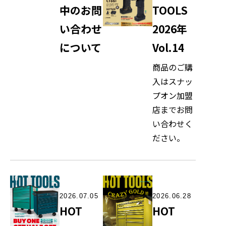
中のお問
TOOLS
い合わせ
2026年
について
Vol.14
商品のご購
入はスナッ
プオン加盟
店までお問
い合わせく
ださい。
未分類
未分類
2026.07.05
2026.06.28
HOT
HOT