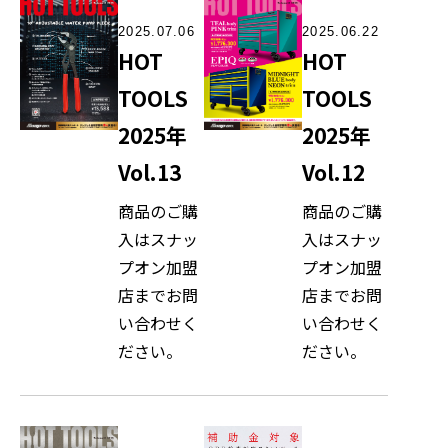
未分類
未分類
2025.07.06
2025.06.22
HOT
HOT
TOOLS
TOOLS
2025年
2025年
Vol.13
Vol.12
商品のご購
商品のご購
入はスナッ
入はスナッ
プオン加盟
プオン加盟
店までお問
店までお問
い合わせく
い合わせく
ださい。
ださい。
未分類
未分類