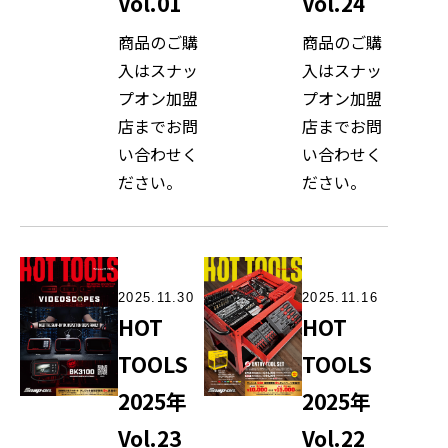
Vol.01
Vol.24
商品のご購
商品のご購
入はスナッ
入はスナッ
プオン加盟
プオン加盟
店までお問
店までお問
い合わせく
い合わせく
ださい。
ださい。
未分類
未分類
2025.11.30
2025.11.16
HOT
HOT
TOOLS
TOOLS
2025年
2025年
Vol.23
Vol.22