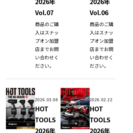
2026年
2026年
Vol.07
Vol.06
商品のご購
商品のご購
入はスナッ
入はスナッ
プオン加盟
プオン加盟
店までお問
店までお問
い合わせく
い合わせく
ださい。
ださい。
未分類
未分類
2026.03.08
2026.02.22
HOT
HOT
TOOLS
TOOLS
2026年
2026年