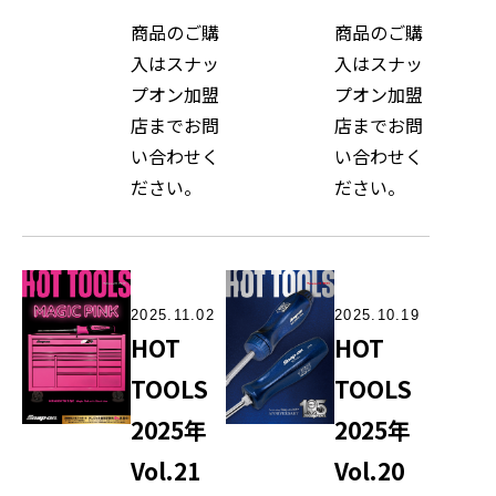
商品のご購
商品のご購
入はスナッ
入はスナッ
プオン加盟
プオン加盟
店までお問
店までお問
い合わせく
い合わせく
ださい。
ださい。
未分類
未分類
2025.11.02
2025.10.19
HOT
HOT
TOOLS
TOOLS
2025年
2025年
Vol.21
Vol.20