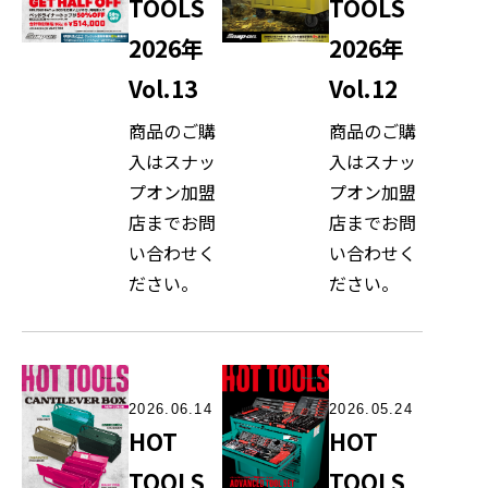
TOOLS
TOOLS
2026年
2026年
Vol.13
Vol.12
商品のご購
商品のご購
入はスナッ
入はスナッ
プオン加盟
プオン加盟
店までお問
店までお問
い合わせく
い合わせく
ださい。
ださい。
未分類
未分類
2026.06.14
2026.05.24
HOT
HOT
TOOLS
TOOLS