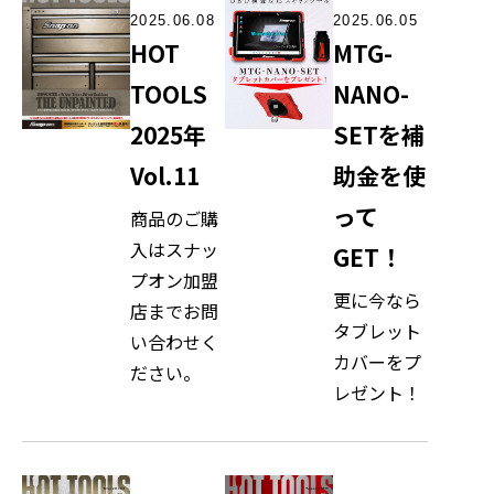
2025.06.08
2025.06.05
HOT
MTG-
TOOLS
NANO-
2025年
SETを補
Vol.11
助金を使
って
商品のご購
入はスナッ
GET！
プオン加盟
更に今なら
店までお問
タブレット
い合わせく
カバーをプ
ださい。
レゼント！
未分類
未分類