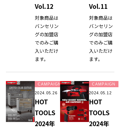
Vol.12
Vol.11
対象商品は
対象商品は
バンセリン
バンセリン
グの加盟店
グの加盟店
でのみご購
でのみご購
入いただけ
入いただけ
ます。
ます。
CAMPAIGN
CAMPAIGN
2024.05.26
2024.05.12
HOT
HOT
TOOLS
TOOLS
2024年
2024年