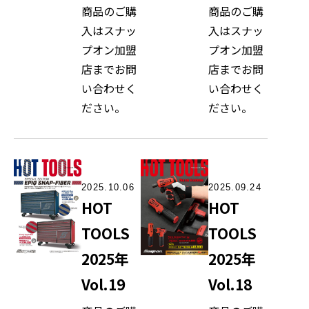
商品のご購
商品のご購
入はスナッ
入はスナッ
プオン加盟
プオン加盟
店までお問
店までお問
い合わせく
い合わせく
ださい。
ださい。
未分類
未分類
2025.10.06
2025.09.24
HOT
HOT
TOOLS
TOOLS
2025年
2025年
Vol.19
Vol.18