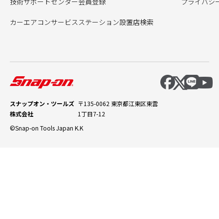
技術サポートセンター会員登録
プライバシ
カーエアコンサービスステーション設置店検索
スナップオン・ツールズ
〒135-0062 東京都江東区東雲
株式会社
1丁目7-12
©Snap-on Tools Japan K.K