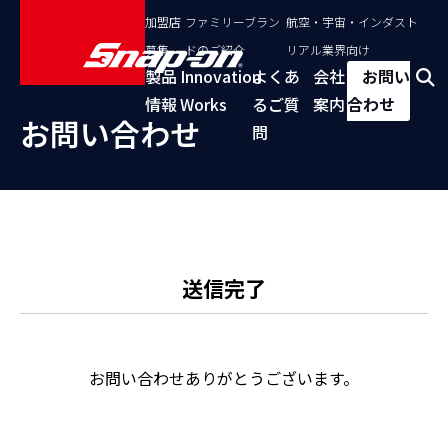
加盟店
ファミリーブラン
航空・宇宙・インダスト
募集
ドのご紹介
リアル業界向け
製品
Innovation
よくあ
会社
お問い
情報
Works
るご質
案内
合わせ
お問い合わせ
問
送信完了
お問い合わせありがとうございます。