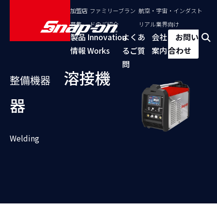
加盟店
ファミリーブラン
航空・宇宙・インダスト
募集
ドのご紹介
リアル業界向け
製品
Innovation
よくあ
会社
お問い
情報
Works
るご質
案内
合わせ
問
溶接機
整備機器
器
Welding