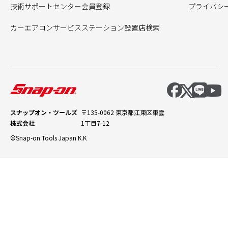
技術サポートセンター会員登録
プライバシ
カーエアコンサービスステーション設置店検索
スナップオン・ツールズ
〒135-0062 東京都江東区東雲
株式会社
1丁目7-12
©Snap-on Tools Japan K.K