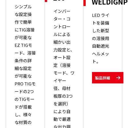
WELDIGN
シンプル
インバー
な設定操
LED ライ
ター・コ
作で簡単
トを装備
ントロー
にTIG溶接
した新型
ルによる
が可能な
の溶接用
細かい出
EZ TIGモ
自動遮光
力設定と、
ード、溶接
ヘルメッ
オート設
条件の詳
ト。
定（溶接
細な設定
モード、ワ
が可能な
製品詳細
イヤー
PRO TIGモ
径、母材
ードの2つ
板厚の3つ
のTIGモー
を選択）
ドが搭載
により自
し、様々
動で最適
な材質の
な出力調