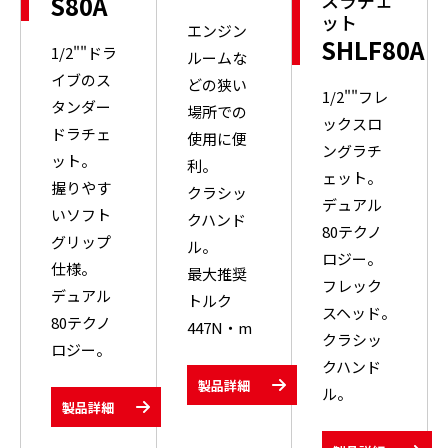
スラチェ
S80A
ット
エンジン
SHLF80A
1/2""ドラ
ルームな
イブのス
どの狭い
1/2""フレ
タンダー
場所での
ックスロ
ドラチェ
使用に便
ングラチ
ット。
利。
ェット。
握りやす
クラシッ
デュアル
いソフト
クハンド
80テクノ
グリップ
ル。
ロジー。
仕様。
最大推奨
フレック
デュアル
トルク
スヘッド。
80テクノ
447N・m
クラシッ
ロジー。
クハンド
製品詳細
ル。
製品詳細