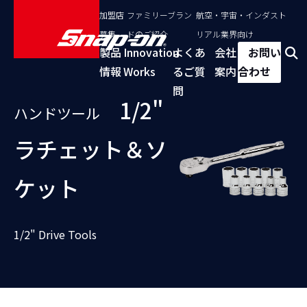
加盟店
ファミリーブラン
航空・宇宙・インダスト
募集
ドのご紹介
リアル業界向け
製品
Innovation
よくあ
会社
お問い
情報
Works
るご質
案内
合わせ
問
1/2"
ハンドツール
ラチェット＆ソ
ケット
1/2" Drive Tools