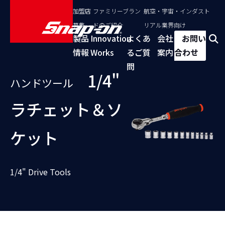
加盟店
ファミリーブラン
航空・宇宙・インダスト
募集
ドのご紹介
リアル業界向け
製品
Innovation
よくあ
会社
お問い
情報
Works
るご質
案内
合わせ
問
1/4"
ハンドツール
ラチェット＆ソ
ケット
1/4" Drive Tools