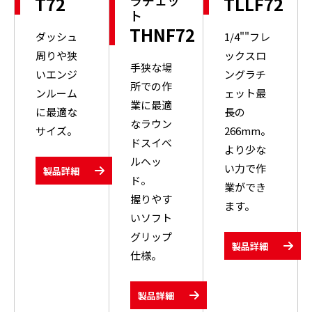
ラチェッ
T72
TLLF72
ト
THNF72
ダッシュ
1/4""フレ
周りや狭
ックスロ
手狭な場
いエンジ
ングラチ
所での作
ンルーム
ェット最
業に最適
に最適な
長の
なラウン
サイズ。
266mm。
ドスイべ
より少な
ルヘッ
い力で作
製品詳細
ド。
業ができ
握りやす
ます。
いソフト
グリップ
製品詳細
仕様。
製品詳細