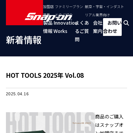
加盟店
ファミリーブラン
航空・宇宙・インダスト
募集
ドのご紹介
リアル業界向け
製品
Innovation
よくあ
会社
お問い
情報
Works
るご質
案内
合わせ
新着情報
問
HOT TOOLS 2025年 Vol.08
2025.04.16
商品のご購入
はスナップオ