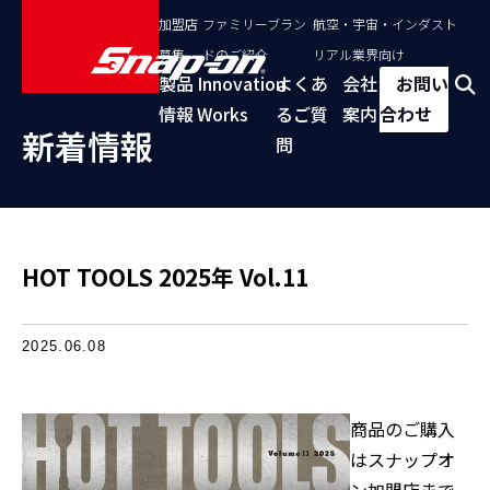
加盟店
ファミリーブラン
航空・宇宙・インダスト
募集
ドのご紹介
リアル業界向け
製品
Innovation
よくあ
会社
お問い
情報
Works
るご質
案内
合わせ
新着情報
問
HOT TOOLS 2025年 Vol.11
2025.06.08
商品のご購入
はスナップオ