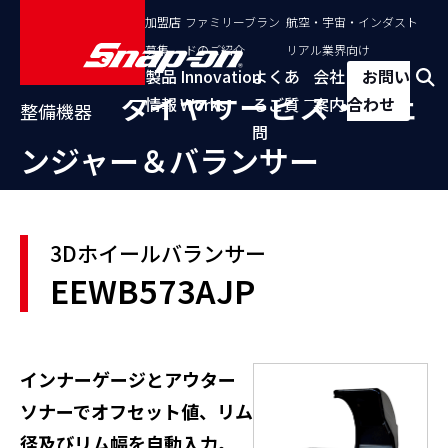
加盟店
ファミリーブラン
航空・宇宙・インダスト
募集
ドのご紹介
リアル業界向け
製品
Innovation
よくあ
会社
お問い
タイヤサービス・チェ
情報
Works
るご質
案内
合わせ
整備機器
問
ンジャー＆バランサー
3Dホイールバランサー
EEWB573AJP
インナーゲージとアウター
ソナーでオフセット値、リム
径及びリム幅を自動入力。