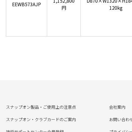
1,152,800
D870×W1320×H18
EEWB573AJP
円
120kg
スナップオン製品・ご使用上の注意点
会社案内
スナップオン・クラブカードのご案内
お問い合わ
技術サポートセンター会員登録
プライバシ