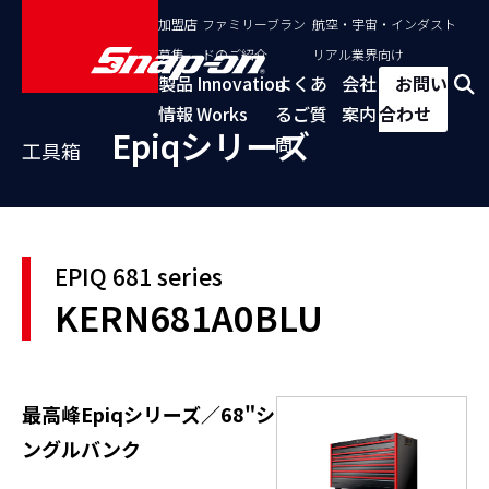
加盟店
ファミリーブラン
航空・宇宙・インダスト
募集
ドのご紹介
リアル業界向け
製品
Innovation
よくあ
会社
お問い
情報
Works
るご質
案内
合わせ
Epiqシリーズ
問
工具箱
EPIQ 681 series
KERN681A0BLU
最高峰Epiqシリーズ／68"シ
ングルバンク