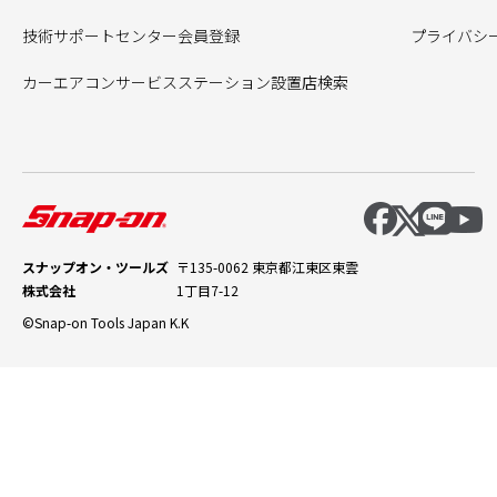
技術サポートセンター会員登録
プライバシ
カーエアコンサービスステーション設置店検索
スナップオン・ツールズ
〒135-0062 東京都江東区東雲
株式会社
1丁目7-12
©Snap-on Tools Japan K.K