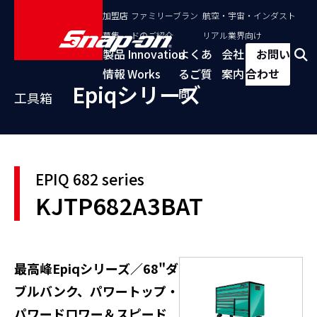
加盟店
ファミリーブラン
航空・宇宙・インダスト
募集
ドのご紹介
リアル業界向け
製品
Innovation
よくあ
会社
お問い
情報
Works
るご質
案内
合わせ
Epiqシリーズ
問
工具箱
EPIQ 682 series
KJTP682A3BAT
最高峰Epiqシリーズ／68"ダ
ブルバンク、パワートップ・
パワードロワー＆スピード