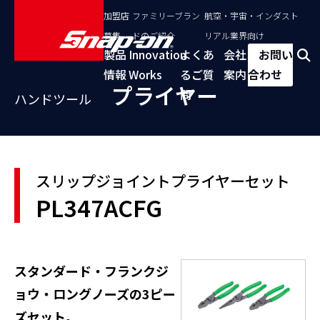
加盟店
ファミリーブラン
航空・宇宙・インダスト
募集
ドのご紹介
リアル業界向け
製品
Innovation
よくあ
会社
お問い
情報
Works
るご質
案内
合わせ
プライヤー
問
ハンドツール
スリップジョイントプライヤーセット
PL347ACFG
スタンダード・フランクジ
ョウ・ロングノーズの3ピー
ズセット。