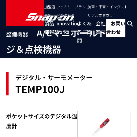
加盟店
ファミリーブラン
航空・宇宙・インダスト
募集
ドのご紹介
リアル業界向け
製品
Innovation
よくあ
会社
お問い
A/Cマニホールドゲー
情報
Works
るご質
案内
合わせ
整備機器
問
ジ＆点検機器
デジタル・サーモメーター
TEMP100J
ポケットサイズのデジタル温
度計