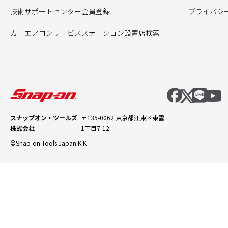
技術サポートセンター会員登録
プライバシ
カーエアコンサービスステーション設置店検索
スナップオン・ツールズ
〒135-0062 東京都江東区東雲
株式会社
1丁目7-12
©Snap-on Tools Japan K.K